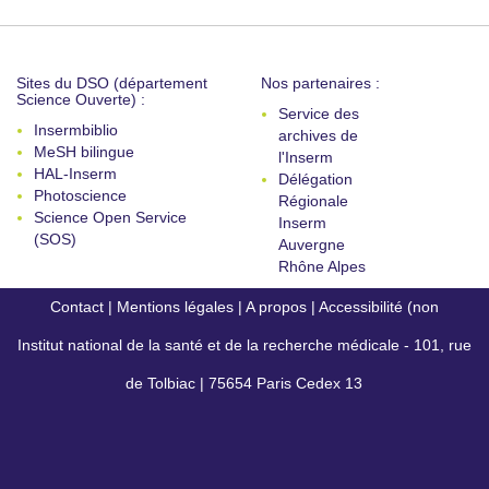
Sites du DSO (département
Nos partenaires :
Science Ouverte) :
Service des
Insermbiblio
archives de
MeSH bilingue
l'Inserm
HAL-Inserm
Délégation
Photoscience
Régionale
Science Open Service
Inserm
(SOS)
Auvergne
Rhône Alpes
Contact
|
Mentions légales
|
A propos
|
Accessibilité (non
Institut national de la santé et de la recherche médicale - 101, rue
conforme)
de Tolbiac | 75654 Paris Cedex 13