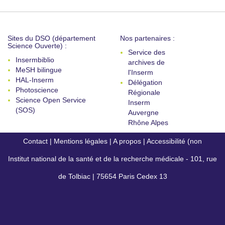
Sites du DSO (département
Nos partenaires :
Science Ouverte) :
Service des
Insermbiblio
archives de
MeSH bilingue
l'Inserm
HAL-Inserm
Délégation
Photoscience
Régionale
Science Open Service
Inserm
(SOS)
Auvergne
Rhône Alpes
Contact
|
Mentions légales
|
A propos
|
Accessibilité (non
Institut national de la santé et de la recherche médicale - 101, rue
conforme)
de Tolbiac | 75654 Paris Cedex 13