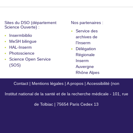
Sites du DSO (département
Nos partenaires :
Science Ouverte) :
Service des
Insermbiblio
archives de
MeSH bilingue
l'Inserm
HAL-Inserm
Délégation
Photoscience
Régionale
Science Open Service
Inserm
(SOS)
Auvergne
Rhône Alpes
Contact
|
Mentions légales
|
A propos
|
Accessibilité (non
Institut national de la santé et de la recherche médicale - 101, rue
conforme)
de Tolbiac | 75654 Paris Cedex 13