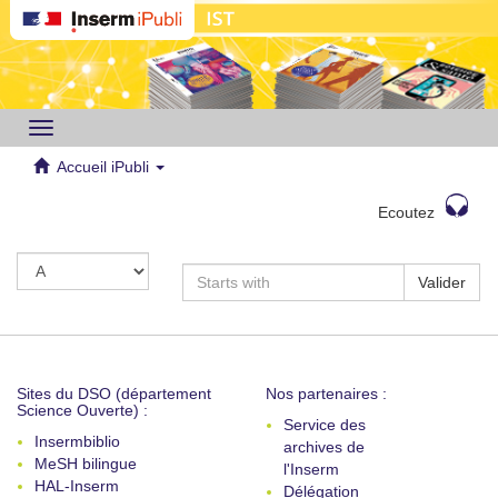
Toggle
navigation
Accueil iPubli
Ecoutez
Valider
Sites du DSO (département
Nos partenaires :
Science Ouverte) :
Service des
Insermbiblio
archives de
MeSH bilingue
l'Inserm
HAL-Inserm
Délégation