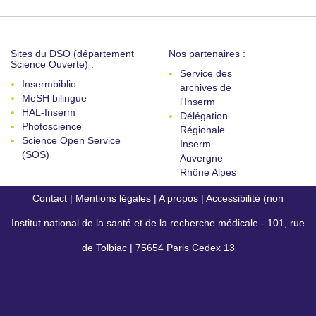
Sites du DSO (département
Nos partenaires :
Science Ouverte) :
Service des
Insermbiblio
archives de
MeSH bilingue
l'Inserm
HAL-Inserm
Délégation
Photoscience
Régionale
Science Open Service
Inserm
(SOS)
Auvergne
Rhône Alpes
Contact
|
Mentions légales
|
A propos
|
Accessibilité (non
Institut national de la santé et de la recherche médicale - 101, rue
conforme)
de Tolbiac | 75654 Paris Cedex 13