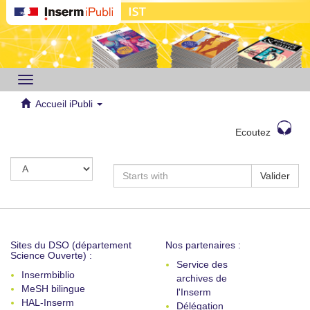
Toggle
navigation
Accueil iPubli
Ecoutez
Valider
Sites du DSO (département
Nos partenaires :
Science Ouverte) :
Service des
Insermbiblio
archives de
MeSH bilingue
l'Inserm
HAL-Inserm
Délégation