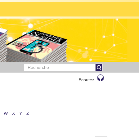
Ecoutez
W
X
Y
Z