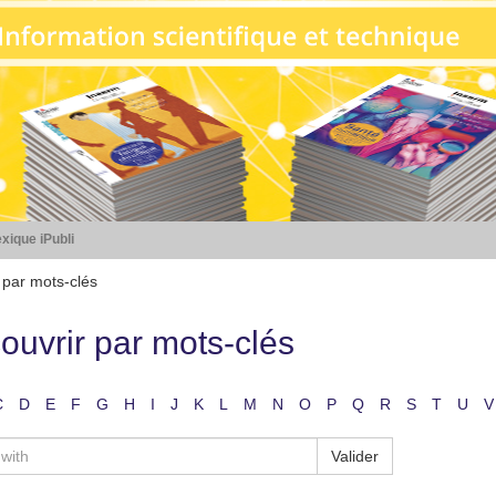
xique iPubli
 par mots-clés
ouvrir par mots-clés
C
D
E
F
G
H
I
J
K
L
M
N
O
P
Q
R
S
T
U
V
Valider