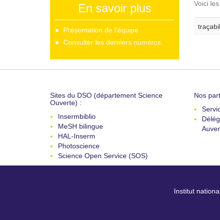
Voici le
En savoir plus
traçabil
Présentation de l'équipe
Consulter les derniers numéros
Sites du DSO (département Science
Nos part
Ouverte) :
Servi
Insermbiblio
Délég
MeSH bilingue
Auver
HAL-Inserm
Photoscience
Science Open Service (SOS)
Institut nation