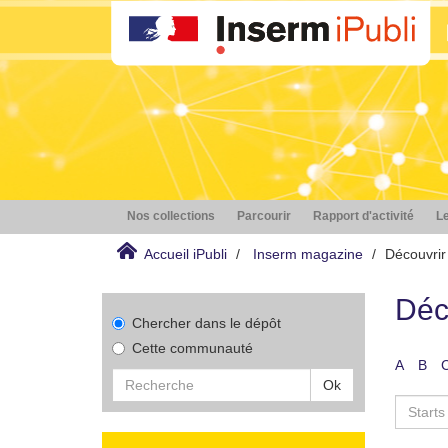
Nos collections
Parcourir
Rapport d'activité
Le
Accueil iPubli
Inserm magazine
Découvrir
Déc
Chercher dans le dépôt
Cette communauté
A
B
Ok