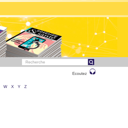
Ecoutez
W
X
Y
Z