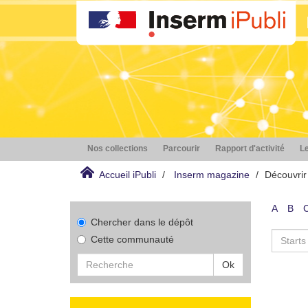
Nos collections
Parcourir
Rapport d'activité
Le
Accueil iPubli
Inserm magazine
Découvrir
A
B
Chercher dans le dépôt
Cette communauté
Ok