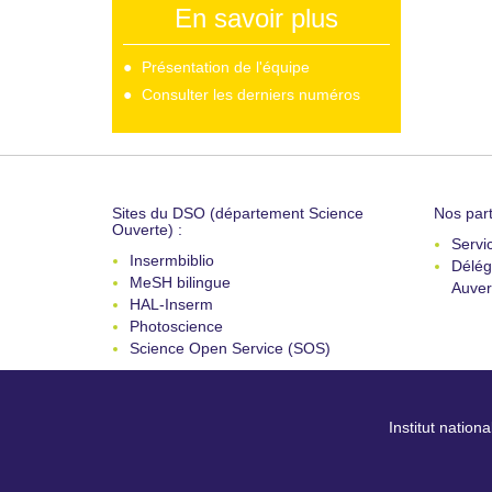
En savoir plus
Présentation de l'équipe
Consulter les derniers numéros
Sites du DSO (département Science
Nos part
Ouverte) :
Servi
Insermbiblio
Délég
MeSH bilingue
Auver
HAL-Inserm
Photoscience
Science Open Service (SOS)
Institut nation