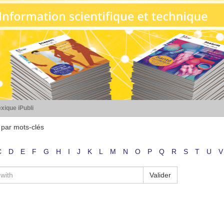
xique iPubli
 par mots-clés
C
D
E
F
G
H
I
J
K
L
M
N
O
P
Q
R
S
T
U
V
Valider