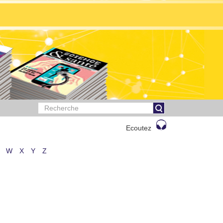
Ecoutez
W
X
Y
Z