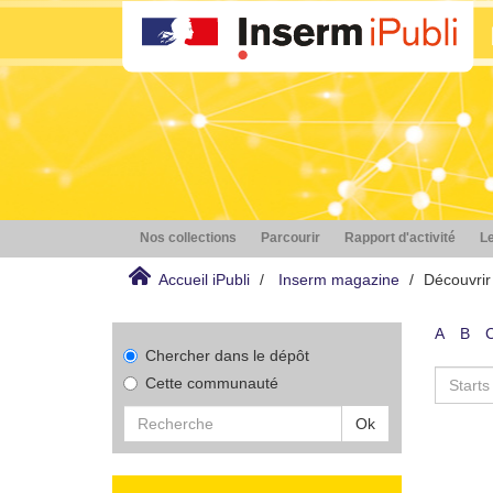
Nos collections
Parcourir
Rapport d'activité
Le
Accueil iPubli
Inserm magazine
Découvrir
A
B
Chercher dans le dépôt
Cette communauté
Ok