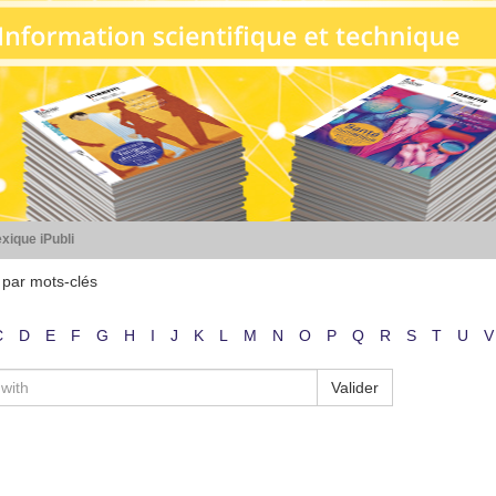
xique iPubli
 par mots-clés
C
D
E
F
G
H
I
J
K
L
M
N
O
P
Q
R
S
T
U
V
Valider