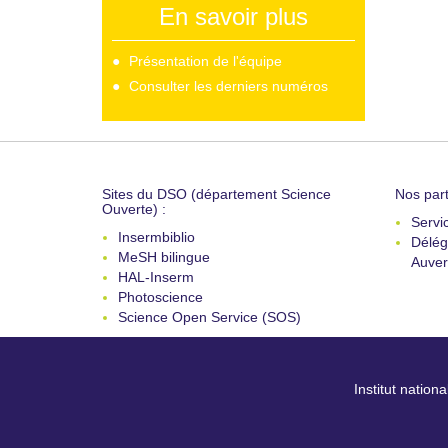
En savoir plus
Présentation de l'équipe
Consulter les derniers numéros
Sites du DSO (département Science
Nos part
Ouverte) :
Servi
Insermbiblio
Délég
MeSH bilingue
Auver
HAL-Inserm
Photoscience
Science Open Service (SOS)
Institut nation