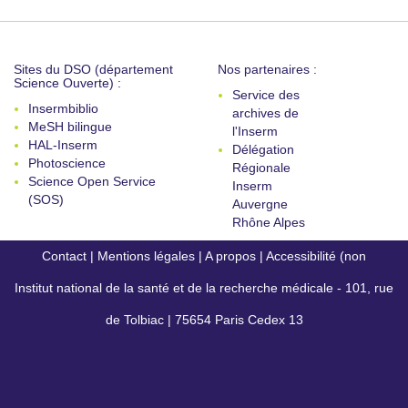
Sites du DSO (département
Nos partenaires :
Science Ouverte) :
Service des
Insermbiblio
archives de
MeSH bilingue
l'Inserm
HAL-Inserm
Délégation
Photoscience
Régionale
Science Open Service
Inserm
(SOS)
Auvergne
Rhône Alpes
Contact
|
Mentions légales
|
A propos
|
Accessibilité (non
Institut national de la santé et de la recherche médicale - 101, rue
conforme)
de Tolbiac | 75654 Paris Cedex 13