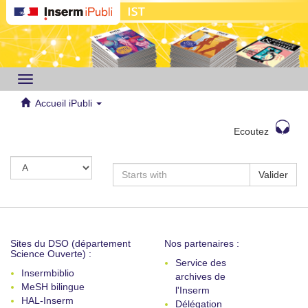
Toggle
navigation
Accueil iPubli
Ecoutez
Valider
Sites du DSO (département
Nos partenaires :
Science Ouverte) :
Service des
Insermbiblio
archives de
MeSH bilingue
l'Inserm
HAL-Inserm
Délégation