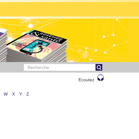
Ecoutez
W
X
Y
Z