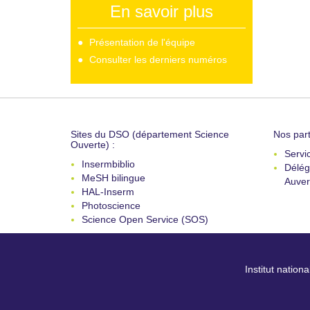
En savoir plus
Présentation de l'équipe
Consulter les derniers numéros
Sites du DSO (département Science
Nos part
Ouverte) :
Servi
Insermbiblio
Délég
MeSH bilingue
Auver
HAL-Inserm
Photoscience
Science Open Service (SOS)
Institut nation