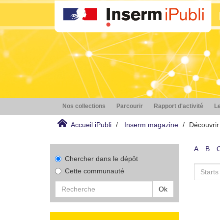
Nos collections
Parcourir
Rapport d'activité
Le
Accueil iPubli
Inserm magazine
Découvrir
A
B
Chercher dans le dépôt
Cette communauté
Ok