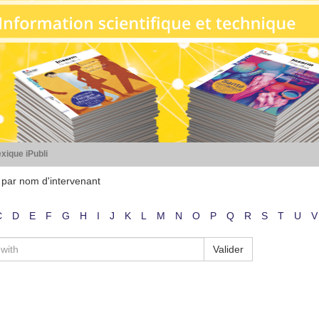
xique iPubli
 par nom d'intervenant
C
D
E
F
G
H
I
J
K
L
M
N
O
P
Q
R
S
T
U
V
Valider