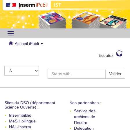
Toggle
navigation
Accueil iPubli
Ecoutez
Valider
Sites du DSO (département
Nos partenaires :
Science Ouverte) :
Service des
Insermbiblio
archives de
MeSH bilingue
l'Inserm
HAL-Inserm
Délégation