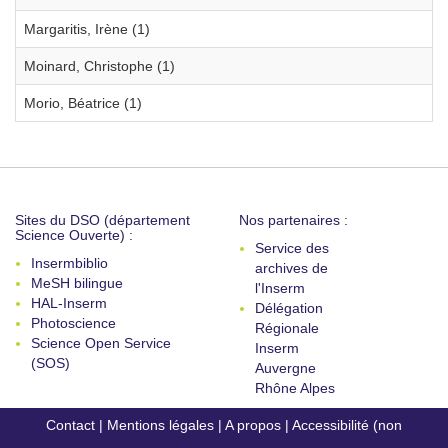
Margaritis, Irène (1)
Moinard, Christophe (1)
Morio, Béatrice (1)
Sites du DSO (département
Nos partenaires :
Science Ouverte) :
Service des
Insermbiblio
archives de
MeSH bilingue
l'Inserm
HAL-Inserm
Délégation
Photoscience
Régionale
Science Open Service
Inserm
(SOS)
Auvergne
Rhône Alpes
Contact
|
Mentions légales
|
A propos
|
Accessibilité (non