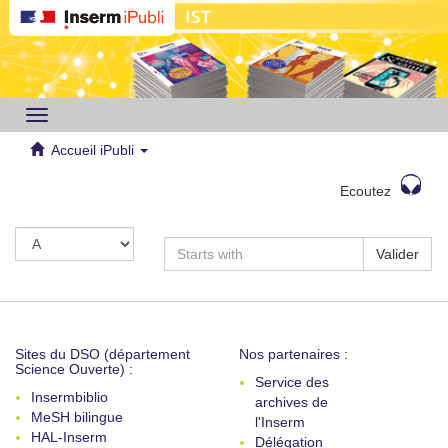
Toggle
navigation
Accueil iPubli
Ecoutez
Valider
Sites du DSO (département
Nos partenaires :
Science Ouverte) :
Service des
Insermbiblio
archives de
MeSH bilingue
l'Inserm
HAL-Inserm
Délégation