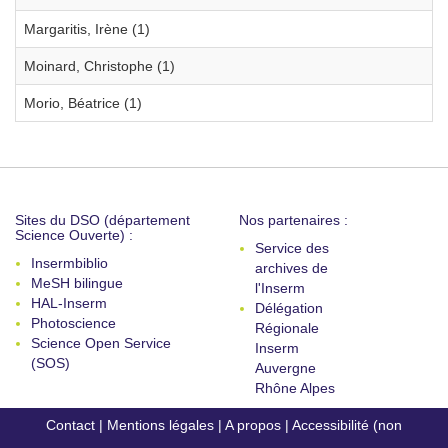
Margaritis, Irène (1)
Moinard, Christophe (1)
Morio, Béatrice (1)
Sites du DSO (département
Nos partenaires :
Science Ouverte) :
Service des
Insermbiblio
archives de
MeSH bilingue
l'Inserm
HAL-Inserm
Délégation
Photoscience
Régionale
Science Open Service
Inserm
(SOS)
Auvergne
Rhône Alpes
Contact
|
Mentions légales
|
A propos
|
Accessibilité (non