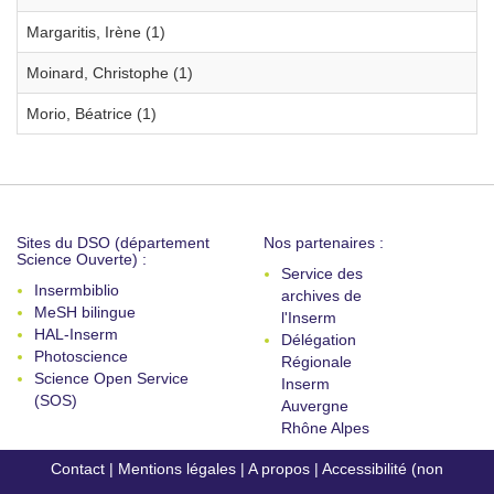
Margaritis, Irène (1)
Moinard, Christophe (1)
Morio, Béatrice (1)
Sites du DSO (département
Nos partenaires :
Science Ouverte) :
Service des
Insermbiblio
archives de
MeSH bilingue
l'Inserm
HAL-Inserm
Délégation
Photoscience
Régionale
Science Open Service
Inserm
(SOS)
Auvergne
Rhône Alpes
Contact
|
Mentions légales
|
A propos
|
Accessibilité (non