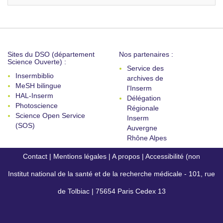
Sites du DSO (département
Nos partenaires :
Science Ouverte) :
Service des
Insermbiblio
archives de
MeSH bilingue
l'Inserm
HAL-Inserm
Délégation
Photoscience
Régionale
Science Open Service
Inserm
(SOS)
Auvergne
Rhône Alpes
Contact
|
Mentions légales
|
A propos
|
Accessibilité (non
Institut national de la santé et de la recherche médicale - 101, rue
conforme)
de Tolbiac | 75654 Paris Cedex 13