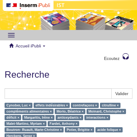
Toggle
navigation
Accueil iPubli
Ecoutez
Recherche
Valider
Cynober, Luc ×
effets indésirables ×
contrefaçons ×
citrulline ×
compléments alimentaires ×
Morio, Béatrice ×
Moinard, Christophe ×
déficit ×
Margaritis, Irène ×
antioxydants ×
interactions ×
Malet-Martino, Myriam ×
Fardet, Anhony ×
Boutron- Ruault, Marie-Christine ×
Potier, Brigitte ×
acide folique ×
Hercberg, Serge ×