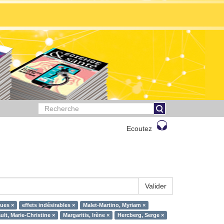
Ecoutez
Valider
ques ×
effets indésirables ×
Malet-Martino, Myriam ×
lt, Marie-Christine ×
Margaritis, Irène ×
Hercberg, Serge ×