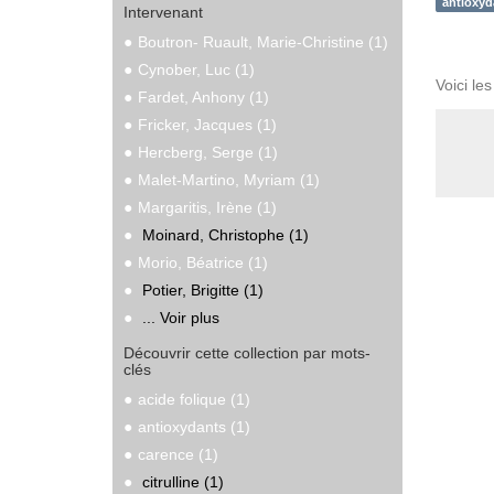
antioxyd
Intervenant
Boutron- Ruault, Marie-Christine (1)
Cynober, Luc (1)
Voici le
Fardet, Anhony (1)
Fricker, Jacques (1)
Hercberg, Serge (1)
Malet-Martino, Myriam (1)
Margaritis, Irène (1)
Moinard, Christophe (1)
Morio, Béatrice (1)
Potier, Brigitte (1)
... Voir plus
Découvrir cette collection par mots-
clés
acide folique (1)
antioxydants (1)
carence (1)
citrulline (1)