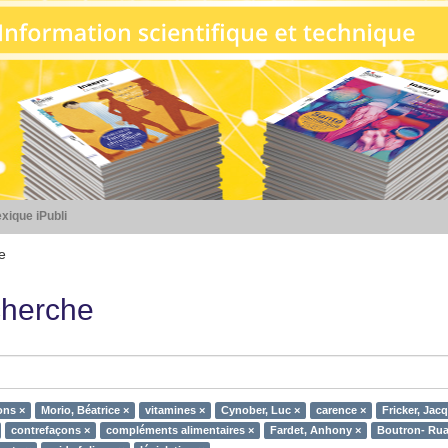
xique iPubli
e
herche
ons ×
Morio, Béatrice ×
vitamines ×
Cynober, Luc ×
carence ×
Fricker, Jac
contrefaçons ×
compléments alimentaires ×
Fardet, Anhony ×
Boutron- Ruau