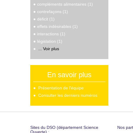
compléments alimentaires (1)
contrefaçons (1)
déficit (1)
effets indésirables (1)
interactions (1)
législation (1)
... Voir plus
En savoir plus
Présentation de l'équipe
Consulter les derniers numéros
Sites du DSO (département Science
Nos part
Ouverte) :