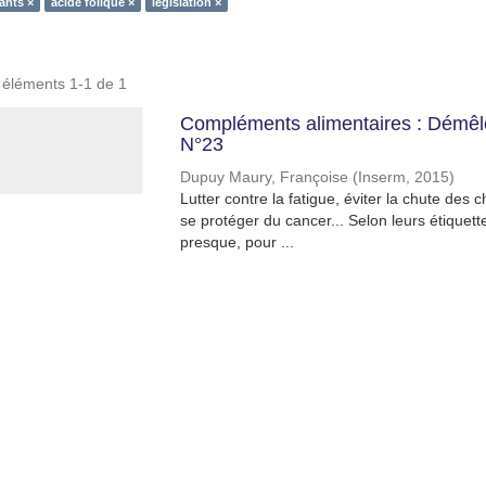
ants ×
acide folique ×
législation ×
s éléments 1-1 de 1
Compléments alimentaires : Démêler
N°23
Dupuy Maury, Françoise
(
Inserm
,
2015
)
Lutter contre la fatigue, éviter la chute des c
se protéger du cancer... Selon leurs étiquett
presque, pour ...