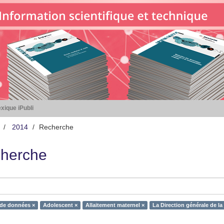
xique iPubli
2014
Recherche
herche
 de données ×
Adolescent ×
Allaitement maternel ×
La Direction générale de la