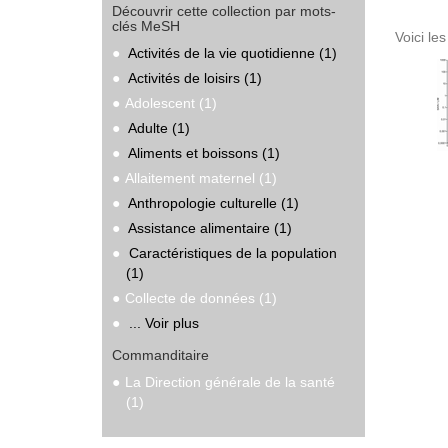
Découvrir cette collection par mots-
clés MeSH
Voici le
Activités de la vie quotidienne (1)
Activités de loisirs (1)
Adolescent (1)
Adulte (1)
Aliments et boissons (1)
Allaitement maternel (1)
Anthropologie culturelle (1)
Assistance alimentaire (1)
Caractéristiques de la population
(1)
Collecte de données (1)
... Voir plus
Commanditaire
La Direction générale de la santé
(1)