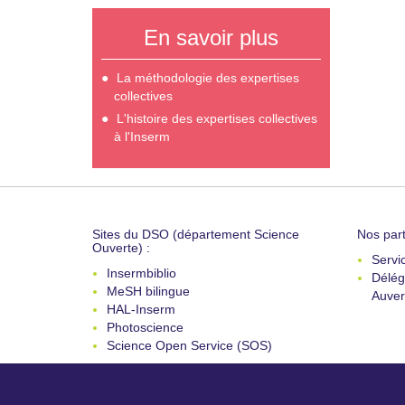
En savoir plus
La méthodologie des expertises
collectives
L'histoire des expertises collectives
à l'Inserm
Sites du DSO (département Science
Nos part
Ouverte) :
Servi
Insermbiblio
Délég
MeSH bilingue
Auver
HAL-Inserm
Photoscience
Science Open Service (SOS)