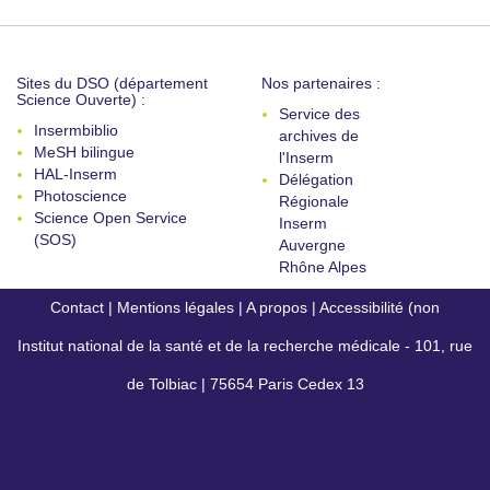
Sites du DSO (département
Nos partenaires :
Science Ouverte) :
Service des
Insermbiblio
archives de
MeSH bilingue
l'Inserm
HAL-Inserm
Délégation
Photoscience
Régionale
Science Open Service
Inserm
(SOS)
Auvergne
Rhône Alpes
Contact
|
Mentions légales
|
A propos
|
Accessibilité (non
Institut national de la santé et de la recherche médicale - 101, rue
conforme)
de Tolbiac | 75654 Paris Cedex 13