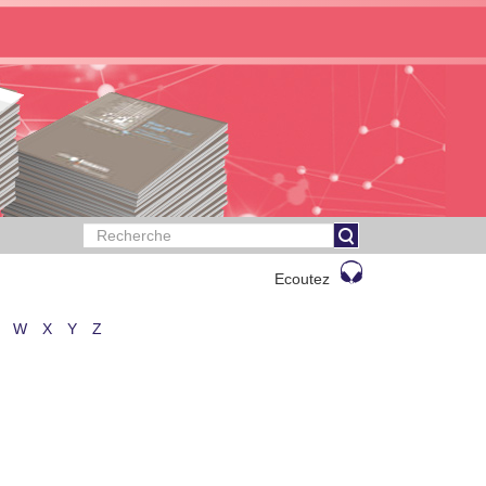
Ecoutez
W
X
Y
Z