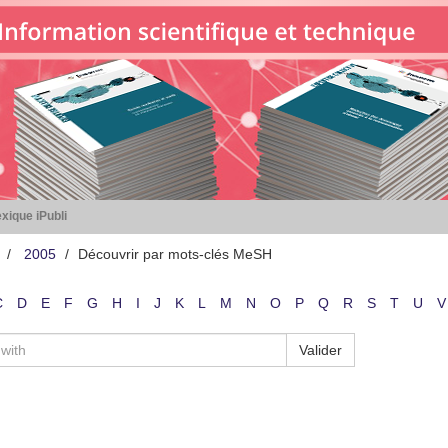
xique iPubli
2005
Découvrir par mots-clés MeSH
C
D
E
F
G
H
I
J
K
L
M
N
O
P
Q
R
S
T
U
V
Valider