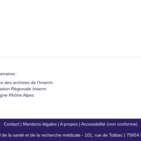
enaires :
ce des archives de l'Inserm
ation Régionale Inserm
gne Rhône Alpes
Contact
|
Mentions légales
|
A propos
|
Accessibilité (non conforme)
al de la santé et de la recherche médicale - 101, rue de Tolbiac | 7565