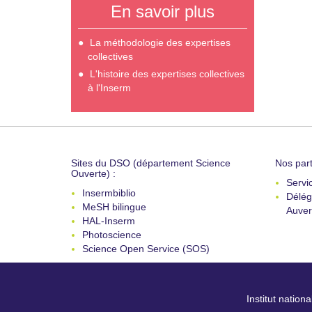
En savoir plus
La méthodologie des expertises
collectives
L'histoire des expertises collectives
à l'Inserm
Sites du DSO (département Science
Nos part
Ouverte) :
Servi
Insermbiblio
Délég
MeSH bilingue
Auver
HAL-Inserm
Photoscience
Science Open Service (SOS)
Institut nation