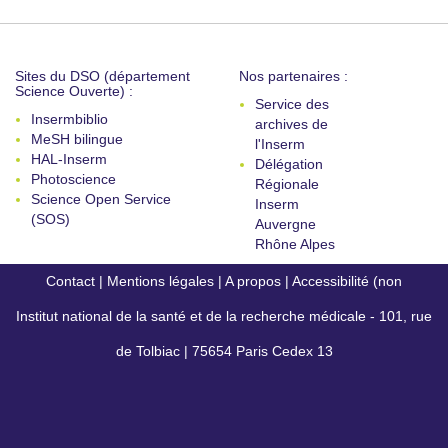
Sites du DSO (département
Nos partenaires :
Science Ouverte) :
Service des
Insermbiblio
archives de
MeSH bilingue
l'Inserm
HAL-Inserm
Délégation
Photoscience
Régionale
Science Open Service
Inserm
(SOS)
Auvergne
Rhône Alpes
Contact
|
Mentions légales
|
A propos
|
Accessibilité (non
Institut national de la santé et de la recherche médicale - 101, rue
conforme)
de Tolbiac | 75654 Paris Cedex 13