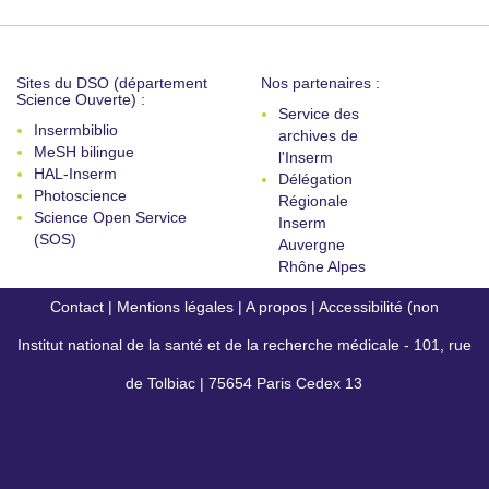
Sites du DSO (département
Nos partenaires :
Science Ouverte) :
Service des
Insermbiblio
archives de
MeSH bilingue
l'Inserm
HAL-Inserm
Délégation
Photoscience
Régionale
Science Open Service
Inserm
(SOS)
Auvergne
Rhône Alpes
Contact
|
Mentions légales
|
A propos
|
Accessibilité (non
Institut national de la santé et de la recherche médicale - 101, rue
conforme)
de Tolbiac | 75654 Paris Cedex 13