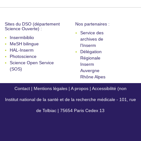
Sites du DSO (département
Nos partenaires :
Science Ouverte) :
Service des
Insermbiblio
archives de
MeSH bilingue
l'Inserm
HAL-Inserm
Délégation
Photoscience
Régionale
Science Open Service
Inserm
(SOS)
Auvergne
Rhône Alpes
Contact
|
Mentions légales
|
A propos
|
Accessibilité (non
Institut national de la santé et de la recherche médicale - 101, rue
conforme)
de Tolbiac | 75654 Paris Cedex 13