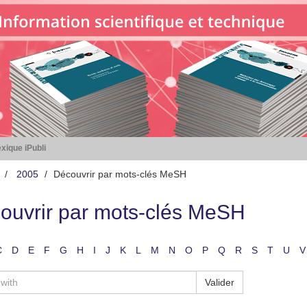
xique iPubli
2005
Découvrir par mots-clés MeSH
ouvrir par mots-clés MeSH
C
D
E
F
G
H
I
J
K
L
M
N
O
P
Q
R
S
T
U
V
Valider