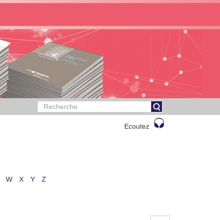
Ecoutez
W
X
Y
Z