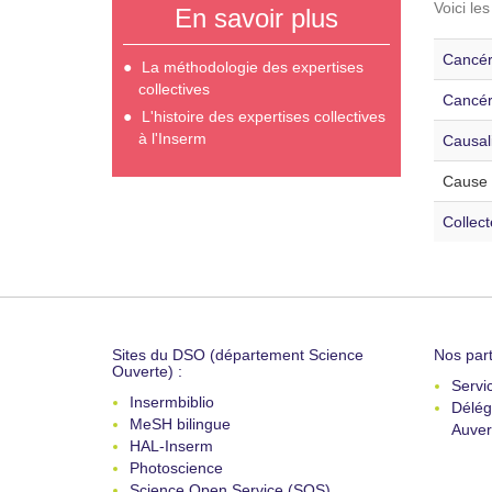
Voici le
En savoir plus
Cancér
La méthodologie des expertises
collectives
Cancér
L'histoire des expertises collectives
à l'Inserm
Causali
Cause 
Collec
Sites du DSO (département Science
Nos part
Ouverte) :
Servi
Insermbiblio
Délég
MeSH bilingue
Auver
HAL-Inserm
Photoscience
Science Open Service (SOS)