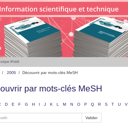
xique iPubli
2005
Découvrir par mots-clés MeSH
ouvrir par mots-clés MeSH
C
D
E
F
G
H
I
J
K
L
M
N
O
P
Q
R
S
T
U
V
Valider