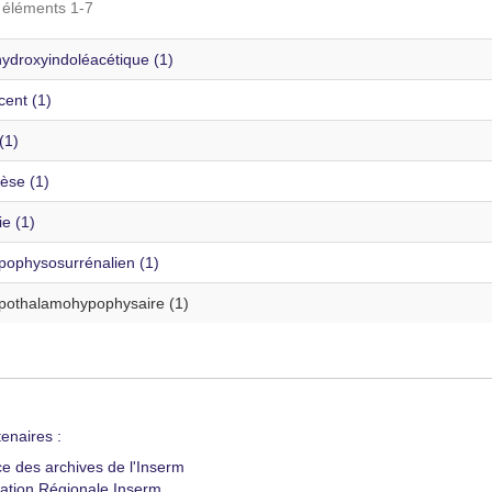
s éléments 1-7
hydroxyindoléacétique (1)
cent (1)
(1)
se (1)
e (1)
pophysosurrénalien (1)
pothalamohypophysaire (1)
enaires :
ce des archives de l'Inserm
ation Régionale Inserm