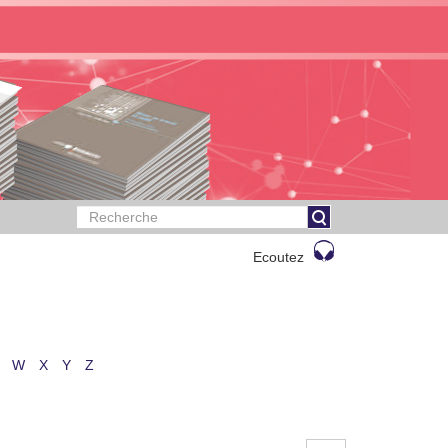
Ecoutez
W
X
Y
Z