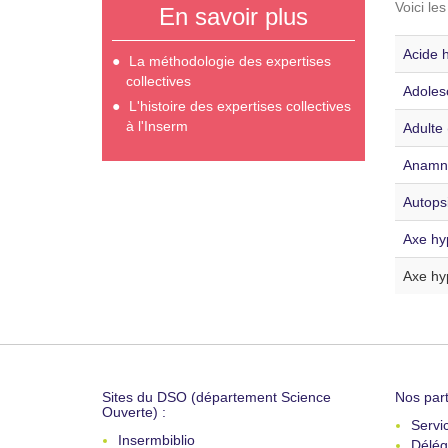
Voici le
En savoir plus
Acide 
La méthodologie des expertises
collectives
Adoles
L'histoire des expertises collectives
à l'Inserm
Adulte 
Anamnè
Autopsi
Axe hy
Axe hy
Sites du DSO (département Science
Nos part
Ouverte) :
Servi
Insermbiblio
Délég