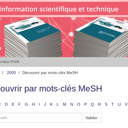
xique iPubli
2005
Découvrir par mots-clés MeSH
ouvrir par mots-clés MeSH
C
D
E
F
G
H
I
J
K
L
M
N
O
P
Q
R
S
T
U
V
Valider