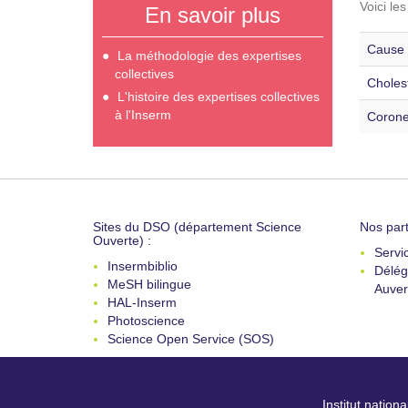
Voici le
En savoir plus
Cause 
La méthodologie des expertises
collectives
Cholest
L'histoire des expertises collectives
à l'Inserm
Coroner
Sites du DSO (département Science
Nos part
Ouverte) :
Servi
Insermbiblio
Délég
MeSH bilingue
Auver
HAL-Inserm
Photoscience
Science Open Service (SOS)
Institut nation