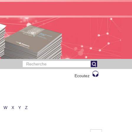
Ecoutez
W
X
Y
Z