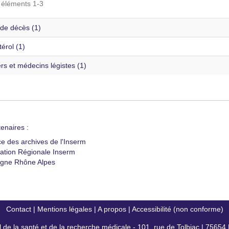
s éléments 1-3
de décès (1)
érol (1)
s et médecins légistes (1)
enaires :
ce des archives de l'Inserm
ation Régionale Inserm
gne Rhône Alpes
Contact
|
Mentions légales
|
A propos
|
Accessibilité (non conforme)
al de la santé et de la recherche médicale - 101, rue de Tolbiac | 7565