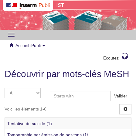
Toggle
navigation
Accueil iPubli
Ecoutez
Découvrir par mots-clés MeSH
Valider
Voici les éléments 1-6
Tentative de suicide (1)
Tomographie par émission de positons (1)