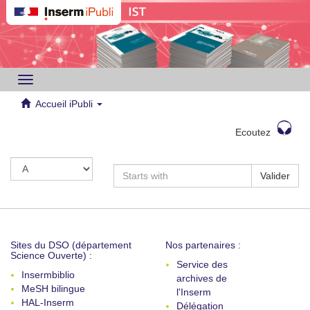
Toggle
navigation
Accueil iPubli
Ecoutez
Valider
Sites du DSO (département
Nos partenaires :
Science Ouverte) :
Service des
Insermbiblio
archives de
MeSH bilingue
l'Inserm
HAL-Inserm
Délégation