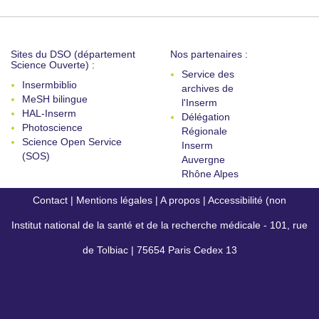
Sites du DSO (département
Nos partenaires :
Science Ouverte) :
Service des
Insermbiblio
archives de
MeSH bilingue
l'Inserm
HAL-Inserm
Délégation
Photoscience
Régionale
Science Open Service
Inserm
(SOS)
Auvergne
Rhône Alpes
Contact
|
Mentions légales
|
A propos
|
Accessibilité (non
Institut national de la santé et de la recherche médicale - 101, rue
conforme)
de Tolbiac | 75654 Paris Cedex 13