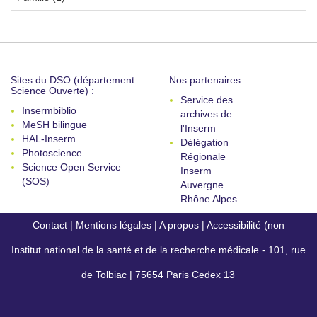
Sites du DSO (département
Nos partenaires :
Science Ouverte) :
Service des
Insermbiblio
archives de
MeSH bilingue
l'Inserm
HAL-Inserm
Délégation
Photoscience
Régionale
Science Open Service
Inserm
(SOS)
Auvergne
Rhône Alpes
Contact
|
Mentions légales
|
A propos
|
Accessibilité (non
Institut national de la santé et de la recherche médicale - 101, rue
conforme)
de Tolbiac | 75654 Paris Cedex 13