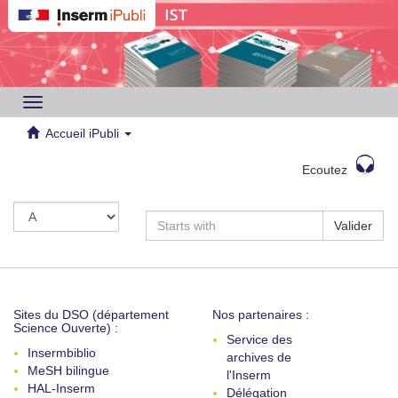
Toggle
navigation
Accueil iPubli
Ecoutez
Valider
Sites du DSO (département
Nos partenaires :
Science Ouverte) :
Service des
Insermbiblio
archives de
MeSH bilingue
l'Inserm
HAL-Inserm
Délégation