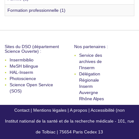
Formation professionnelle (1)
Sites du DSO (département
Nos partenaires :
Science Ouverte) :
Service des
Insermbiblio
archives de
MeSH bilingue
l'Inserm
HAL-Inserm
Délégation
Photoscience
Régionale
Science Open Service
Inserm
(SOS)
Auvergne
Rhône Alpes
Contact
|
Mentions légales
|
A propos
|
Accessibilité (non
Institut national de la santé et de la recherche médicale - 101, rue
conforme)
de Tolbiac | 75654 Paris Cedex 13