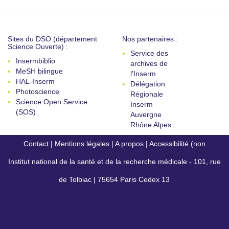
Sites du DSO (département
Nos partenaires :
Science Ouverte) :
Service des
Insermbiblio
archives de
MeSH bilingue
l'Inserm
HAL-Inserm
Délégation
Photoscience
Régionale
Science Open Service
Inserm
(SOS)
Auvergne
Rhône Alpes
Contact
|
Mentions légales
|
A propos
|
Accessibilité (non
Institut national de la santé et de la recherche médicale - 101, rue
conforme)
de Tolbiac | 75654 Paris Cedex 13