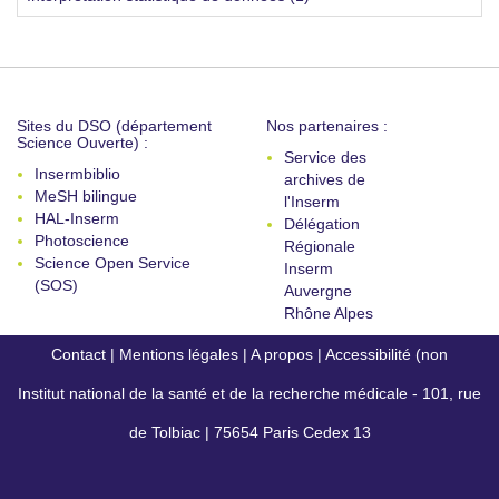
Sites du DSO (département
Nos partenaires :
Science Ouverte) :
Service des
Insermbiblio
archives de
MeSH bilingue
l'Inserm
HAL-Inserm
Délégation
Photoscience
Régionale
Science Open Service
Inserm
(SOS)
Auvergne
Rhône Alpes
Contact
|
Mentions légales
|
A propos
|
Accessibilité (non
Institut national de la santé et de la recherche médicale - 101, rue
conforme)
de Tolbiac | 75654 Paris Cedex 13