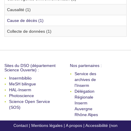
Causalité (1)
Cause de décès (1)
Collecte de données (1)
Sites du DSO (département
Nos partenaires :
Science Ouverte) :
Service des
Insermbiblio
archives de
MeSH bilingue
l'Inserm
HAL-Inserm
Délégation
Photoscience
Régionale
Science Open Service
Inserm
(SOS)
Auvergne
Rhône Alpes
Contact
|
Mentions légales
|
A propos
|
Accessibilité (non