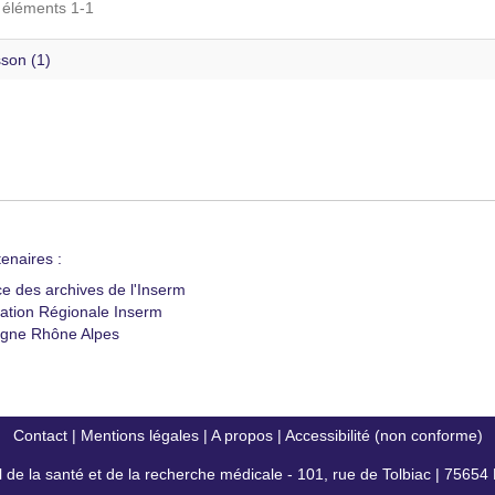
s éléments 1-1
son (1)
enaires :
ce des archives de l'Inserm
ation Régionale Inserm
gne Rhône Alpes
Contact
|
Mentions légales
|
A propos
|
Accessibilité (non conforme)
al de la santé et de la recherche médicale - 101, rue de Tolbiac | 7565