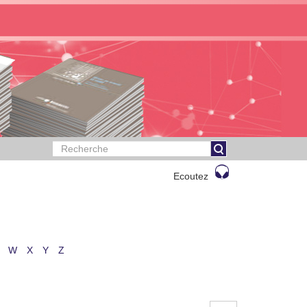
Ecoutez
W
X
Y
Z