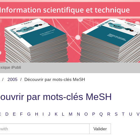
xique iPubli
2005
Découvrir par mots-clés MeSH
ouvrir par mots-clés MeSH
C
D
E
F
G
H
I
J
K
L
M
N
O
P
Q
R
S
T
U
V
Valider