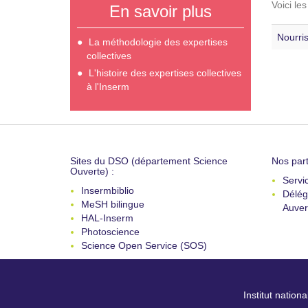
Voici le
En savoir plus
Nourris
La méthodologie des expertises
collectives
L'histoire des expertises collectives
à l'Inserm
Sites du DSO (département Science
Nos part
Ouverte) :
Servi
Insermbiblio
Délég
MeSH bilingue
Auver
HAL-Inserm
Photoscience
Science Open Service (SOS)
Institut nation