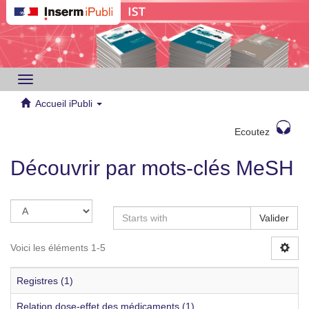
Toggle
navigation
Accueil iPubli
Ecoutez
Découvrir par mots-clés MeSH
Valider
Voici les éléments 1-5
Registres (1)
Relation dose-effet des médicaments (1)