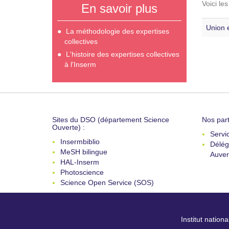
Voici le
En savoir plus
Union 
La méthodologie des expertises
collectives
L'histoire des expertises collectives
à l'Inserm
Sites du DSO (département Science
Nos part
Ouverte) :
Servi
Insermbiblio
Délég
MeSH bilingue
Auver
HAL-Inserm
Photoscience
Science Open Service (SOS)
Institut nation