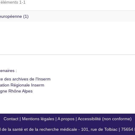
s éléments 1-1
européenne (1)
enaires :
ce des archives de l'Inserm
ation Régionale Inserm
gne Rhône Alpes
Contact
|
Mentions légales
|
A propos
|
Accessibilité (non conforme)
al de la santé et de la recherche médicale - 101, rue de Tolbiac | 7565