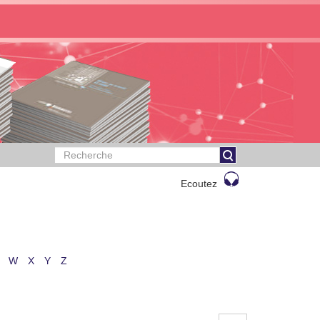
Ecoutez
W
X
Y
Z