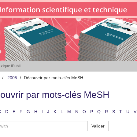
xique iPubli
2005
Découvrir par mots-clés MeSH
ouvrir par mots-clés MeSH
C
D
E
F
G
H
I
J
K
L
M
N
O
P
Q
R
S
T
U
V
Valider