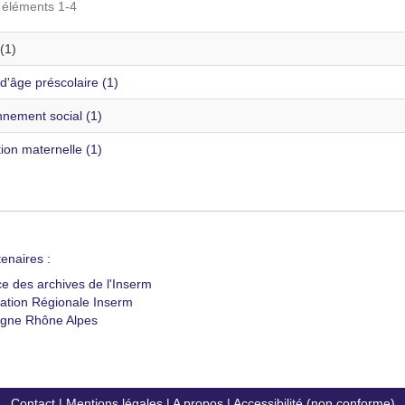
s éléments 1-4
(1)
d'âge préscolaire (1)
nnement social (1)
ion maternelle (1)
enaires :
ce des archives de l'Inserm
ation Régionale Inserm
gne Rhône Alpes
Contact
|
Mentions légales
|
A propos
|
Accessibilité (non conforme)