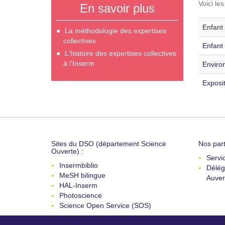
Voici le
En savoir plus
Enfant 
La méthodologie des expertises
collectives
Enfant 
L'histoire des expertises collectives
à l'Inserm
Enviro
Exposit
Sites du DSO (département Science
Nos part
Ouverte) :
Servi
Insermbiblio
Délég
MeSH bilingue
Auver
HAL-Inserm
Photoscience
Science Open Service (SOS)