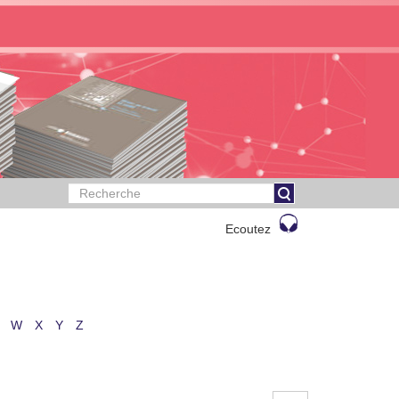
Ecoutez
W
X
Y
Z