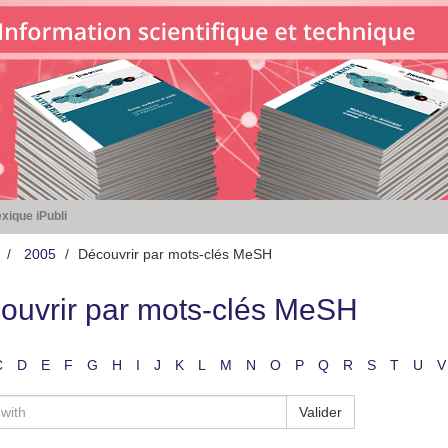
xique iPubli
2005
Découvrir par mots-clés MeSH
ouvrir par mots-clés MeSH
C
D
E
F
G
H
I
J
K
L
M
N
O
P
Q
R
S
T
U
V
Valider