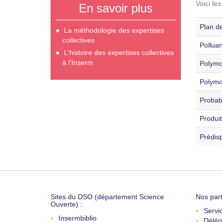
Voici le
En savoir plus
Plan d
La méthodologie des expertises
collectives
Polluan
L'histoire des expertises collectives
à l'Inserm
Polymo
Polymo
Probabi
Produi
Prédisp
Sites du DSO (département Science
Nos part
Ouverte) :
Servi
Insermbiblio
Délég