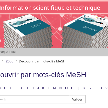
xique iPubli
2005
Découvrir par mots-clés MeSH
ouvrir par mots-clés MeSH
C
D
E
F
G
H
I
J
K
L
M
N
O
P
Q
R
S
T
U
V
Valider