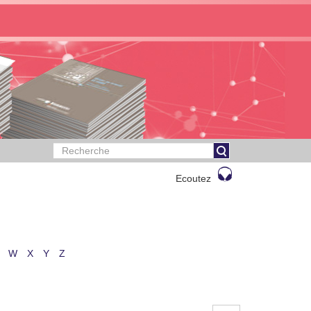
Ecoutez
W
X
Y
Z