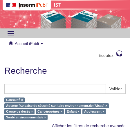
Toggle
navigation
Accueil iPubli
Ecoutez
Recherche
Valider
Causalité ×
Agence française de sécurité sanitaire environnementale (Afsse) ×
Cause de décès ×
Cancérogènes ×
Enfant ×
Adolescent ×
Santé environnementale ×
Afficher les filtres de recherche avancée