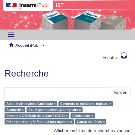
Toggle
navigation
Accueil iPubli
Ecoutez
Recherche
Valider
Acide hydroxyindoléacétique ×
Coroners et médecins légistes ×
Autopsie ×
Axe hypothalamohypophysaire ×
Direction Générale de la Santé (DGS) ×
Adolescent ×
Prédisposition génétique à une maladie ×
Cause de décès ×
Afficher les filtres de recherche avancée