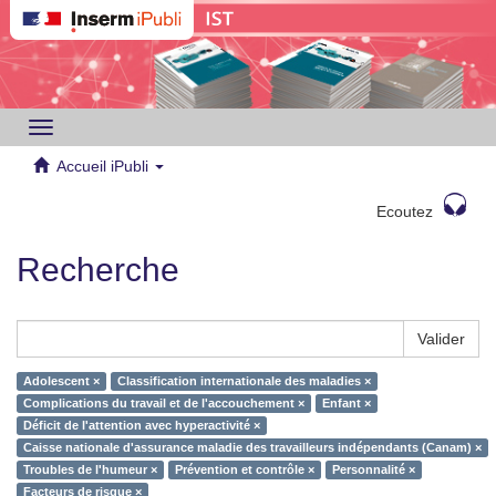
Toggle
navigation
Accueil iPubli
Ecoutez
Recherche
Valider
Adolescent ×
Classification internationale des maladies ×
Complications du travail et de l'accouchement ×
Enfant ×
Déficit de l'attention avec hyperactivité ×
Caisse nationale d'assurance maladie des travailleurs indépendants (Canam) ×
Troubles de l'humeur ×
Prévention et contrôle ×
Personnalité ×
Facteurs de risque ×