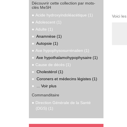
Découvrir cette collection par mots-
clés MeSH
Acide hydroxyindoléacétique (1)
Voici le
Adolescent (1)
Adulte (1)
Anamnèse (1)
Autopsie (1)
Axe hypophysosurrénalien (1)
Axe hypothalamohypophysaire (1)
Cause de décès (1)
Cholestérol (1)
Coroners et médecins légistes (1)
... Voir plus
Commanditaire
Direction Générale de la Santé
(DGS) (1)