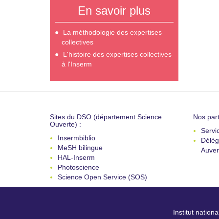
En savoir plus
La méthodologie des expertises
collectives
L'histoire des expertises collectives
à l'Inserm
Sites du DSO (département Science
Nos part
Ouverte) :
Servi
Insermbiblio
Délég
MeSH bilingue
Auver
HAL-Inserm
Photoscience
Science Open Service (SOS)
Institut nation