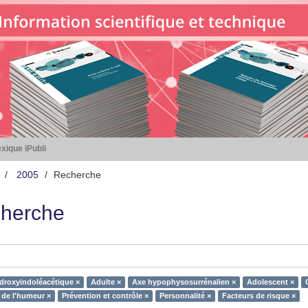
xique iPubli
2005
Recherche
herche
droxyindoléacétique ×
Adulte ×
Axe hypophysosurrénalien ×
Adolescent ×
 de l'humeur ×
Prévention et contrôle ×
Personnalité ×
Facteurs de risque ×