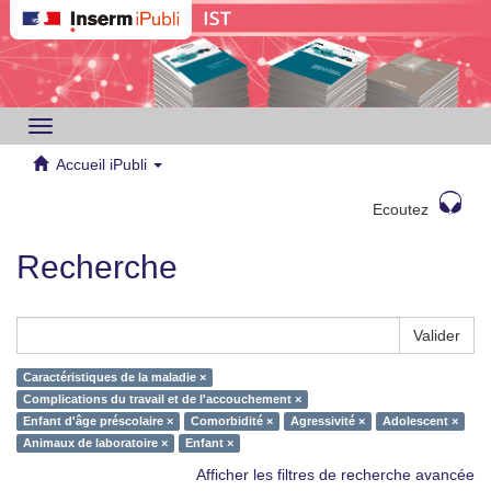
Toggle
navigation
Accueil iPubli
Ecoutez
Recherche
Valider
Caractéristiques de la maladie ×
Complications du travail et de l'accouchement ×
Enfant d'âge préscolaire ×
Comorbidité ×
Agressivité ×
Adolescent ×
Animaux de laboratoire ×
Enfant ×
Afficher les filtres de recherche avancée