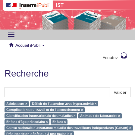
Toggle
navigation
Accueil iPubli
Ecoutez
Recherche
Valider
Adolescent ×
Déficit de l'attention avec hyperactivité ×
Complications du travail et de l'accouchement ×
Classification internationale des maladies ×
Animaux de laboratoire ×
Enfant d'âge préscolaire ×
Enfant ×
Caisse nationale d'assurance maladie des travailleurs indépendants (Canam) ×
Prédisposition génétique à une maladie ×