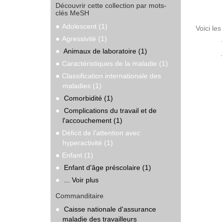
Découvrir cette collection par mots-
clés MeSH
Adolescent (1)
Voici le
Agressivité (1)
Animaux de laboratoire (1)
Caractéristiques de la maladie (1)
Classification internationale des
maladies (1)
Comorbidité (1)
Complications du travail et de
l'accouchement (1)
Déficit de l'attention avec
hyperactivité (1)
Enfant (1)
Enfant d'âge préscolaire (1)
... Voir plus
Commanditaire
Caisse nationale d'assurance
maladie des travailleurs