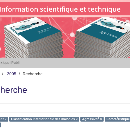
xique iPubli
2005
Recherche
herche
nt ×
Classification internationale des maladies ×
Agressivité ×
Caractéristique